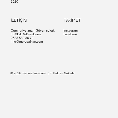
2020
İLETİŞİM
TAKİP ET
Cumhuriyet mah. Güven sokak
Instagram
no:3B/E Nilüfer/Bursa
Facebook
0533 580 36 73
info@mervealkan.com
© 2026 mervealkan.com Tüm Hakları Saklıdır.