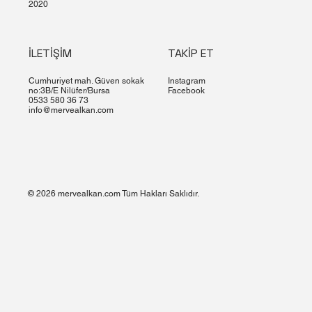
2020
İLETİŞİM
TAKİP ET
Cumhuriyet mah. Güven sokak
Instagram
no:3B/E Nilüfer/Bursa
Facebook
0533 580 36 73
info@mervealkan.com
© 2026 mervealkan.com Tüm Hakları Saklıdır.