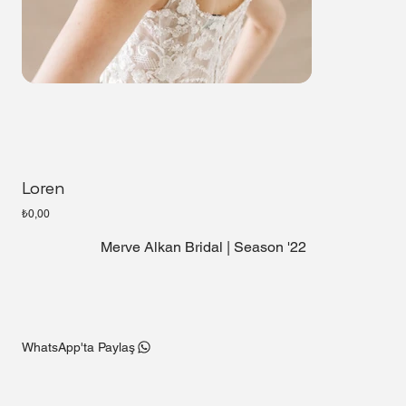
Loren
Fiyat
₺0,00
Merve Alkan Bridal | Season '22
WhatsApp'ta Paylaş