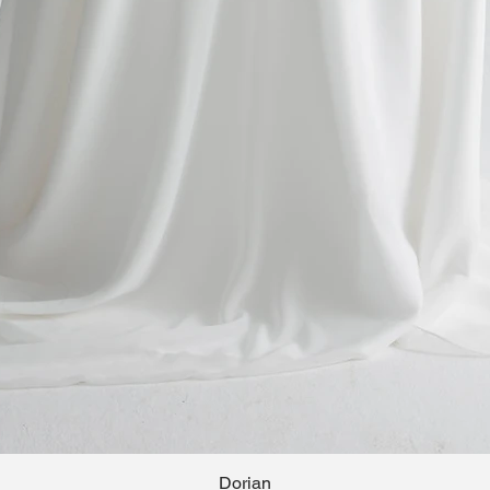
Dorian
Hızlı Bakış