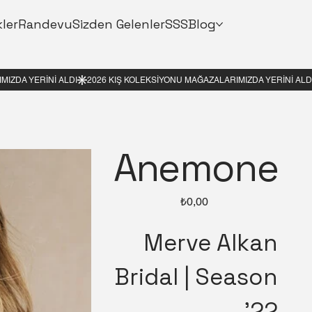
kler
Randevu
Sizden Gelenler
SSS
Blog
Anemone
Fiyat
₺0,00
Merve Alkan
Bridal | Season
'22